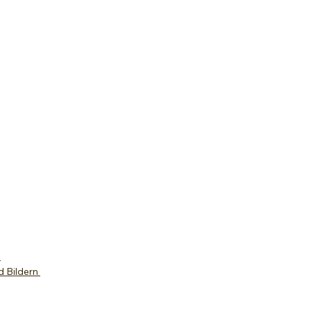
e
d Bildern