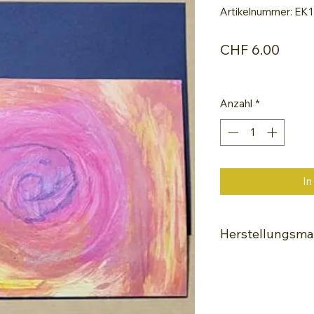
Artikelnummer: EK
Preis
CHF 6.00
Anzahl
*
In
Herstellungsmat
Encaustic-Malei
Spezialle Glanz-
Hochwertige Wac
Painting