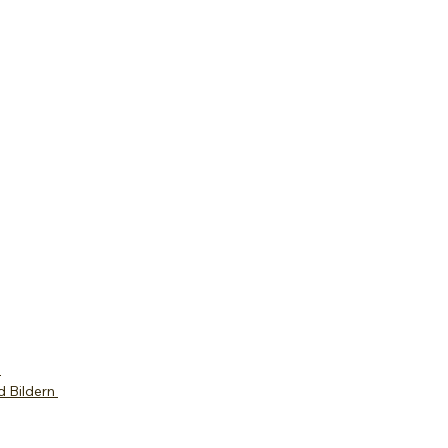
e
d Bildern