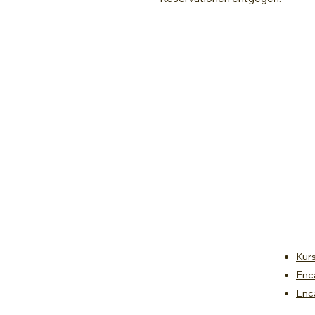
Kur
Enc
Enc