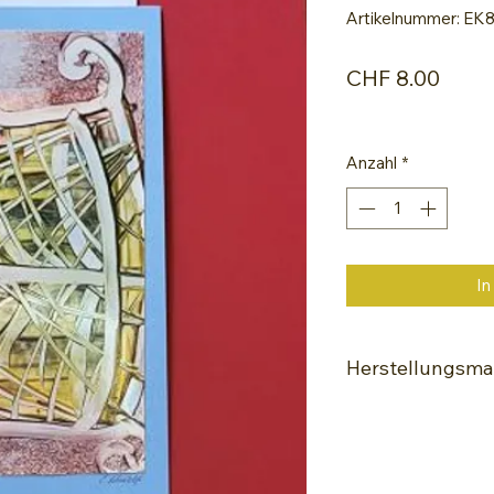
Artikelnummer: EK
Preis
CHF 8.00
Anzahl
*
In
Herstellungsmat
Encaustic-Malei
Spezialle Glanz-
Hochwertige Wac
Painting