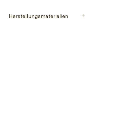
Herstellungsmaterialien
Encaustic-Maleisen
Spezialle Glanz-Encaustic-Karte
Hochwertige Wachsfarben speziell
für Encaustic Painting
Hitzebeständige Naturkautschuk-
Schwämme
Lack zum Fixieren