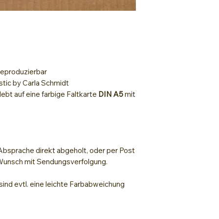
Hitzebeständig
Hitzebeständige
Lack zum Fixiere
 reproduzierbar
stic by Carla Schmidt
ebt auf eine farbige Faltkarte
DIN A5
mit
bsprache direkt abgeholt, oder per Post
Wunsch mit Sendungsverfolgung.
ind evtl. eine leichte Farbabweichung