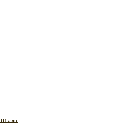
e
d Bildern