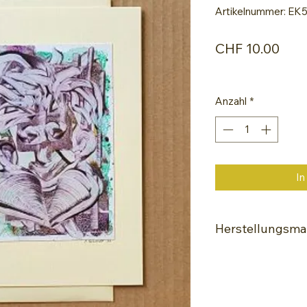
Artikelnummer: EK
Prei
CHF 10.00
Anzahl
*
In
Herstellungsmat
Encaustic-Malei
Spezialle Glanz-
Hochwertige Wac
Painting