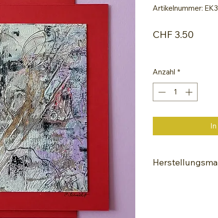
Artikelnummer: EK
Preis
CHF 3.50
Anzahl
*
In
Herstellungsmat
Encaustic Kalt-
Pigmente
Kratzwerkzeug
Lack zum Fixiere