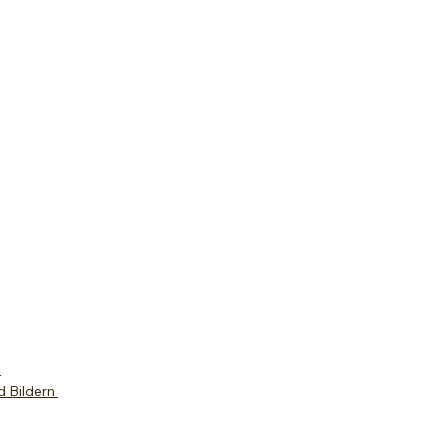
e
d Bildern