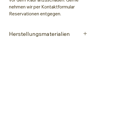
nehmen wir per Kontaktformular
Reservationen entgegen.
Herstellungsmaterialien
Acryl Farben
Gelli Platte
Lack zum Fixieren
Encaustic-Wachsmalkunst
kontakt@encaustic-wachsmalkunst.ch
+41 76 560 68 88
WORKSHOPS & KURSE
Kurs-Angebote
Encaustic-Basiskurse