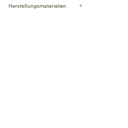
Herstellungsmaterialien
Acryl Farben
Gelli Platte
Lack zum Fixieren
Encaustic-Wachsmalkunst
kontakt@encaustic-wachsmalkunst.ch
+41 76 560 68 88
WORKSHOPS & KURSE
Kurs-Angebote
Encaustic-Basiskurse