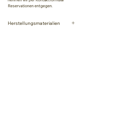
Reservationen entgegen.
Herstellungsmaterialien
Acryl
Gelli Platte
Lack zum Fixieren
Encaustic-Wachsmalkunst
kontakt@encaustic-wachsmalkunst.ch
+41 76 560 68 88
WORKSHOPS & KURSE
Kurs-Angebote
Encaustic-Basiskurse