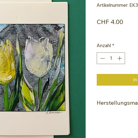
Artikelnummer: EK
Preis
CHF 4.00
Anzahl
*
In
Herstellungsmat
Encaustic-Malei
Spezielle Glanz
Hochwertige Wac
Painting