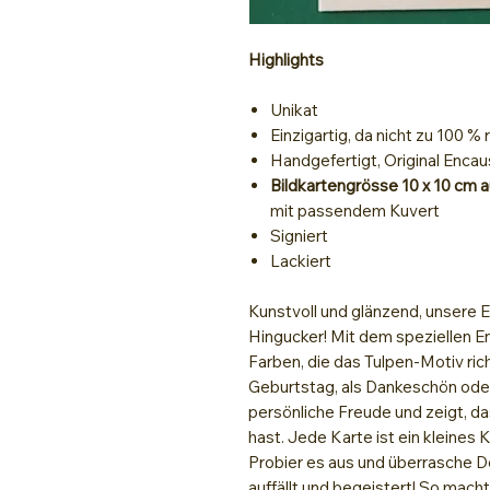
Highlights
Unikat
Einzigartig, da nicht zu 100 %
Handgefertigt, Original Encau
Bildkartengrösse 10 x 10 cm 
mit passendem Kuvert
Signiert
Lackiert
Kunstvoll und glänzend, unsere 
Hingucker! Mit dem speziellen E
Farben, die das Tulpen-Motiv ric
Geburtstag, als Dankeschön oder
persönliche Freude und zeigt, d
hast. Jede Karte ist ein kleine
Probier es aus und überrasche 
auffällt und begeistert! So mach