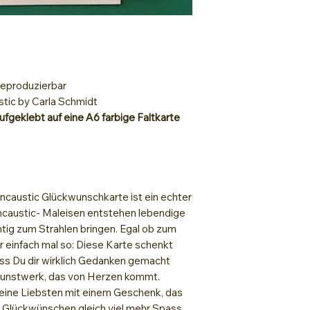
Hitzebeständig
Lack zum Fixiere
 reproduzierbar
stic by Carla Schmidt
aufgeklebt auf eine A6
farbige Faltkarte
Encaustic Glückwunschkarte ist ein echter
ncaustic- Maleisen entstehen lebendige
htig zum Strahlen bringen. Egal ob zum
 einfach mal so: Diese Karte schenkt
ass Du dir wirklich Gedanken gemacht
s Kunstwerk, das von Herzen kommt.
Deine Liebsten mit einem Geschenk, das
t Glückwünschen gleich viel mehr Spass.