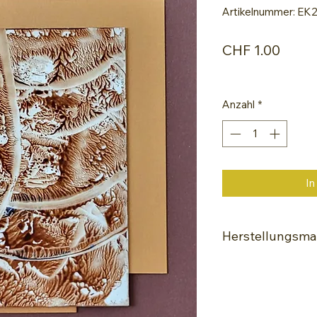
Artikelnummer: EK
Preis
CHF 1.00
Anzahl
*
In
Herstellungsmat
Encaustic-Malei
Spezielle Glanz
Hochwertige Wac
Painting