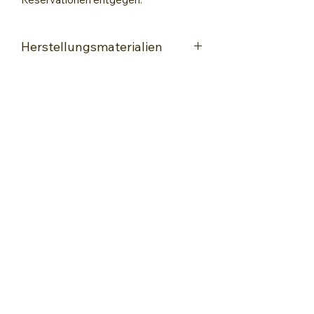
Herstellungsmaterialien
Encaustic-Maleisen
Spezielle Glanz-Encaustic-Karte
Hochwertige Wachsfarben speziell
für Encaustic Painting
Kugelschreiber und Farbstift
Lack zum Fixieren
Encaustic-Wachsmalkunst
kontakt@encaustic-wachsmalkunst.ch
+41 76 560 68 88
WORKSHOPS & KURSE
Kurs-Angebote
Encaustic-Basiskurse