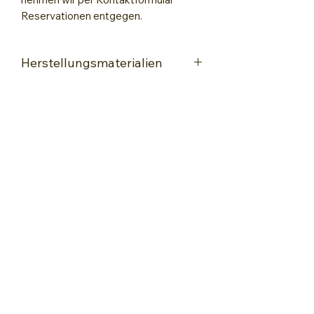
Reservationen entgegen.
Herstellungsmaterialien
Acryl Farben
Acryl Farbstifte
Lack zum Fixieren
Encaustic-Wachsmalkunst
kontakt@encaustic-wachsmalkunst.ch
+41 76 560 68 88
WORKSHOPS & KURSE
Kurs-Angebote
Encaustic-Basiskurse
Encaustic-Schnupperkurse