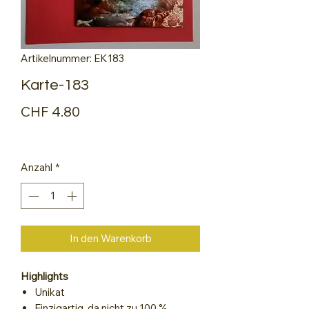
Artikelnummer: EK183
Karte-183
Preis
CHF 4.80
Anzahl
*
In den Warenkorb
Highlights
Unikat
Einzigartig, da nicht zu 100 %