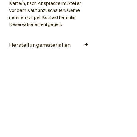
Karte/n, nach Absprache im Atelier,
vor dem Kauf anzuschauen. Gerne
nehmen wir per Kontaktformular
Reservationen entgegen.
Herstellungsmaterialien
Encaustic-Kaltwachstechnick
Spachtel
Kratzwerkzeug
Hochwertiges Malpapier
Lack zum Fixieren