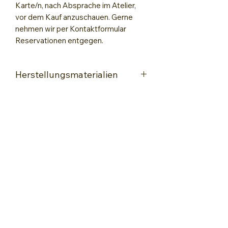
Karte/n, nach Absprache im Atelier,
vor dem Kauf anzuschauen. Gerne
nehmen wir per Kontaktformular
Reservationen entgegen.
Herstellungsmaterialien
Encaustic-Maleisen
Spezialle Glanz-Encaustic-Karte
Hochwertige Wachsfarben speziell
für Encaustic Painting
Stempel
Lack zum Fixieren