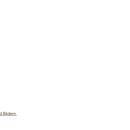
e
d Bildern