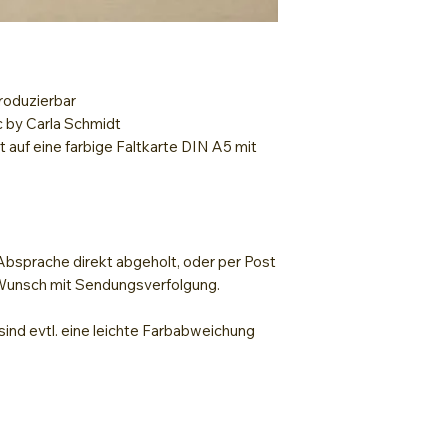
Schablone
Lack zum Fixiere
produzierbar
c by Carla Schmidt
 auf eine farbige Faltkarte DIN A5 mit
bsprache direkt abgeholt, oder per Post
 Wunsch mit Sendungsverfolgung.
ind evtl. eine leichte Farbabweichung