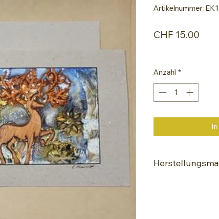
Artikelnummer: EK
Prei
CHF 15.00
Anzahl
*
In
Herstellungsmat
Encaustic-Malei
Spezialle Glanz-
Hochwertige Wac
Painting