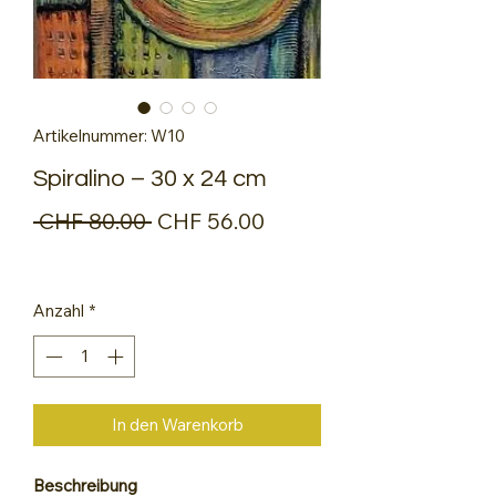
Artikelnummer: W10
Spiralino – 30 x 24 cm
Standardpreis
Sale-
 CHF 80.00 
CHF 56.00
Preis
Anzahl
*
In den Warenkorb
Beschreibung