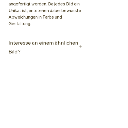
angefertigt werden. Da jedes Bild ein
Unikat ist, entstehen dabei bewusste
Abweichungen in Farbe und
Gestaltung.
Interesse an einem ähnlichen
Bild?
Interesse an einem ähnlichen Bild?
Kontaktiere mich für eine
unverbindliche Anfrage!