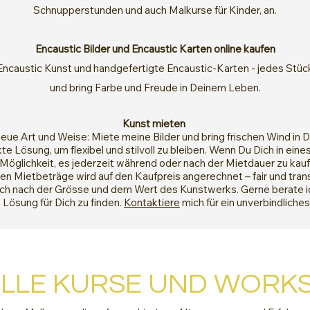
Schnupperstunden und auch Malkurse für Kinder, an.
Encaustic Bilder und Encaustic Karten online kaufen
Encaustic Kunst und handgefertigte Encaustic-Karten - jedes Stück
und bring Farbe und Freude in Deinem Leben.
Kunst mieten
neue Art und Weise: Miete meine Bilder und bring frischen Wind in
kte Lösung, um flexibel und stilvoll zu bleiben. Wenn Du Dich in ei
 Möglichkeit, es jederzeit während oder nach der Mietdauer zu kaufe
en Mietbeträge wird auf den Kaufpreis angerechnet – fair und tran
ich nach der Grösse und dem Wert des Kunstwerks. Gerne berate ich
Lösung für Dich zu finden.
Kontaktiere
mich für ein unverbindliche
LLE KURSE UND WORK