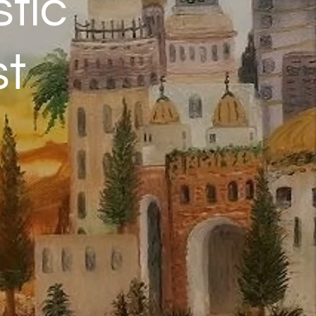
stic
t
)