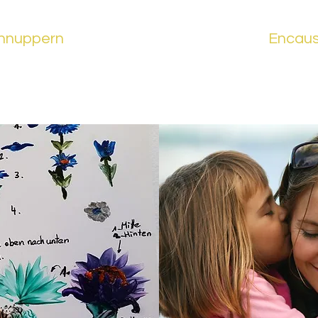
chnuppern
Encaus