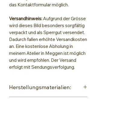
das Kontaktformular möglich.
Versandhinweis:
Aufgrund der Grösse
wird dieses Bild besonders sorgfältig
verpackt und als Sperrgut versendet.
Dadurch fallen erhöhte Versandkosten
an. Eine kostenlose Abholung in
meinem Atelier in Meggen ist möglich
und wird empfohlen. Der Versand
erfolgt mit Sendungsverfolgung.
Herstellungsmaterialien:
Encaustic Maleisen und alter
Rückgaberichtlinien
Bügeleisen ohne Dampf
Gerstäcker Keilrahmen Studio XLL
Bilder, die Dir doch nicht entsprechen,
Hochwertige Wachsfarben speziell
können innerhalb von
7 Tagen
für Encaustic Painting
zurückgesendet werden. Bitte
Encaustic Maleisen